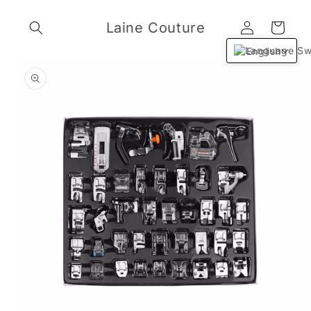
Skip to
Log
content
Laine Couture
Cart
in
English
Skip to
product
information