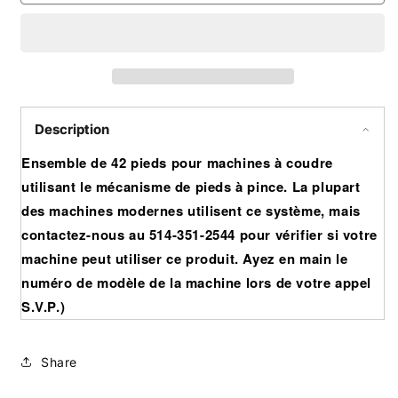
de
de
42
42
pieds
pieds
pour
pour
machines
machines
à
à
coudre
coudre
Description
(accrochage
(accrochage
à
à
Ensemble de 42 pieds pour machines à coudre
pince)
pince)
utilisant le mécanisme de pieds à pince. La plupart
des machines modernes utilisent ce système, mais
contactez-nous au 514-351-2544 pour vérifier si votre
machine peut utiliser ce produit. Ayez en main le
numéro de modèle de la machine lors de votre appel
S.V.P.)
Share