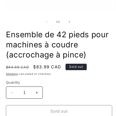
Open
O
media
m
1
2
of
1
/
2
in
i
modal
m
Ensemble de 42 pieds pour
machines à coudre
(accrochage à pince)
Regular
Sale
$83.99 CAD
Sold out
$94.99 CAD
price
price
Shipping
calculated at checkout.
Quantity
Decrease
Increase
quantity
quantity
for
for
Ensemble
Ensemble
Sold out