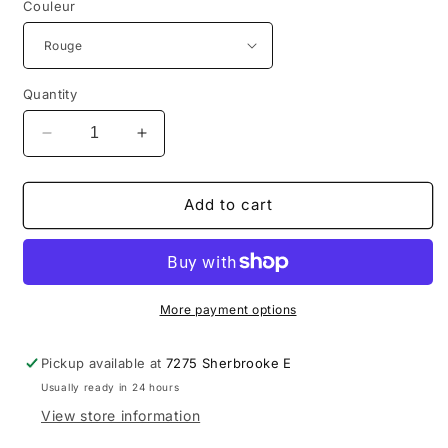
Couleur
Quantity
Decrease
Increase
quantity
quantity
for
for
Patons
Patons
Add to cart
Kroy
Kroy
Socks
Socks
—
—
Fil
Fil
à
à
More payment options
chaussettes
chaussettes
/
/
Pickup available at
7275 Sherbrooke E
Sock
Sock
Usually ready in 24 hours
Yarn
Yarn
Canada
Canada
View store information