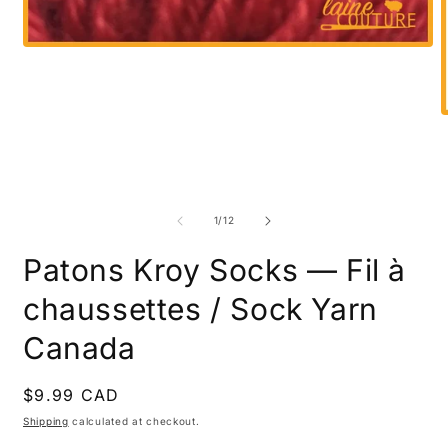
Open
media
1
in
modal
O
m
2
i
m
of
1
/
12
Patons Kroy Socks — Fil à
chaussettes / Sock Yarn
Canada
Regular
$9.99 CAD
price
Shipping
calculated at checkout.