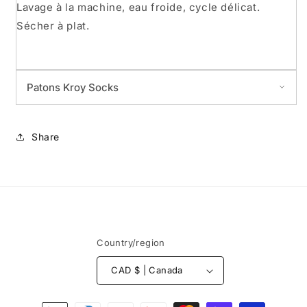
Lavage à la machine, eau froide, cycle délicat.
Sécher à plat.
Patons Kroy Socks
Share
Content:
75% wool / 25% nylon
Weight:
50 g
Length:
± 192 m
Recommended needles:
2.25 mm
Country/region
Gauge:
32 sts x 44 rows = 10 cm in stockinette
CAD $ | Canada
Payment