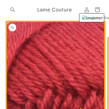
Skip to
Log
content
Laine Couture
Cart
in
English
Skip to
product
information