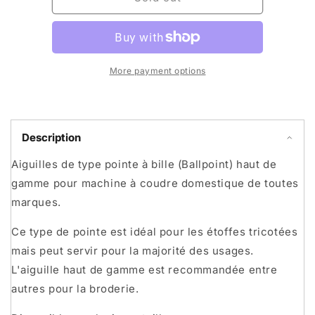
-
-
Aiguilles
Aiguilles
ballpoint
ballpoint
premium
premium
2001
2001
More payment options
(paquet
(paquet
de
de
5)
5)
Description
Aiguilles de type pointe à bille (Ballpoint) haut de
gamme pour machine à coudre domestique de toutes
marques.
Ce type de pointe est idéal pour les étoffes tricotées
mais peut servir pour la majorité des usages.
L'aiguille haut de gamme est recommandée entre
autres pour la broderie.