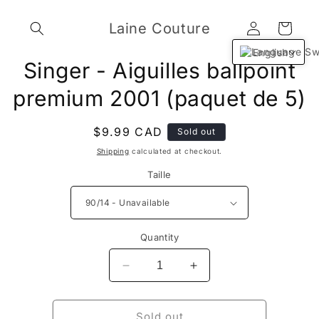
Skip to
Log
content
Laine Couture
Cart
in
English
Skip to
Singer - Aiguilles ballpoint
product
information
premium 2001 (paquet de 5)
Regular
$9.99 CAD
Sold out
price
Shipping
calculated at checkout.
Taille
Quantity
Decrease
Increase
quantity
quantity
for
for
Singer
Singer
Sold out